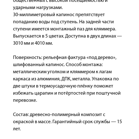
общественных с высокой посещаемостью и
ударными нагрузками.
30-миллиметровый капинос препятствует
попаданию воды под ступень. На задней части
ступени имеется монтажный паз для кляммера.
Выпускается в 5 цветах. Доступна в двух длинах —
3010 мм и 4010 мм.
Поверхность: рельефная фактура «под дерево»,
шлифованный капинос. Способ монтажа:
металлическим уголком и кляммером к лагам
каркаса из алюминия, ДПК, металла. Упаковка по
две штуки в термоусадочную плёнку поможет
избежать царапин и потёртостей при поштучной
перевозке.
Состав: древесно-полимерный композит с
окраской в массе. Гарантийный срок службы — 15
лет.