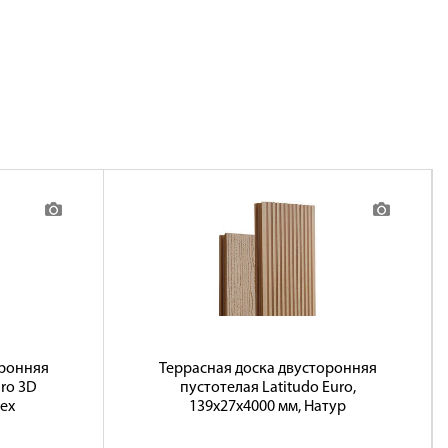
оронняя
Террасная доска двусторонняя
uro 3D
пустотелая Latitudo Euro,
ех
139х27х4000 мм, Натур