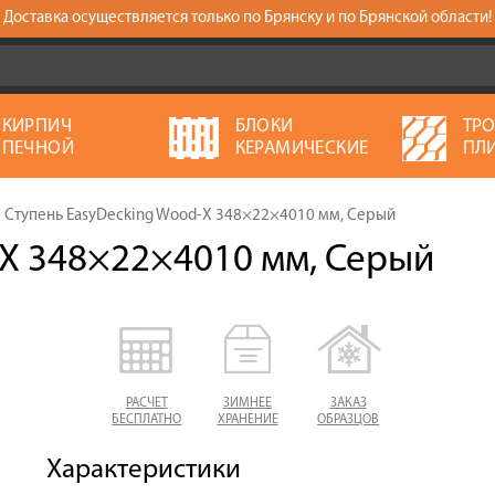
Доставка осуществляется только по Брянску и по Брянской области!
КИРПИЧ
БЛОКИ
ТР
ПЕЧНОЙ
КЕРАМИЧЕСКИЕ
ПЛ
Ступень EasyDecking Wood-X 348×22×4010 мм, Серый
-X 348×22×4010 мм, Серый
РАСЧЕТ
ЗИМНЕЕ
ЗАКАЗ
БЕСПЛАТНО
ХРАНЕНИЕ
ОБРАЗЦОВ
Характеристики