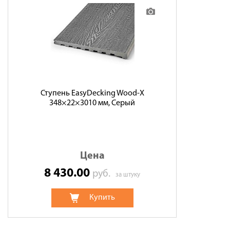
Ступень EasyDecking Wood-X
348×22×3010 мм, Серый
Цена
8 430.00
руб.
за штуку
Купить