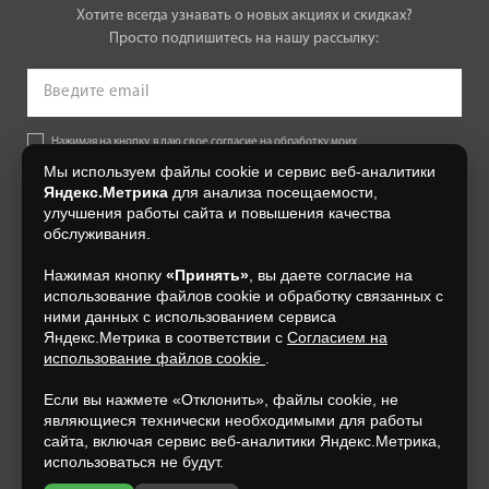
Хотите всегда узнавать о новых акциях и скидках?
Просто подпишитесь на нашу рассылку:
Нажимая на кнопку, я даю свое согласие на обработку моих
персональных данных, на условиях и для целей, определенных в
Мы используем файлы cookie и сервис веб-аналитики
Согласии на обработку персональных данных
.
Яндекс.Метрика
для анализа посещаемости,
улучшения работы сайта и повышения качества
Подписаться
обслуживания.
Нажимая кнопку
«Принять»
, вы даете согласие на
+7 (4832) 300-007
использование файлов cookie и обработку связанных с
ними данных с использованием сервиса
Яндекс.Метрика в соответствии с
Согласием на
использование файлов cookie
.
Если вы нажмете «Отклонить», файлы cookie, не
являющиеся технически необходимыми для работы
сайта, включая сервис веб-аналитики Яндекс.Метрика,
использоваться не будут.