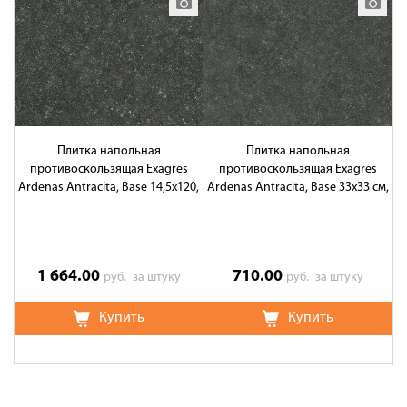
Плитка напольная
Плитка напольная
противоскользящая Exagres
противоскользящая Exagres
Ardenas Antracita, Base 14,5x120,
Ardenas Antracita, Base 33x33 см,
Ar
C1C3
C3
1 664.00
710.00
руб.
за штуку
руб.
за штуку
Купить
Купить