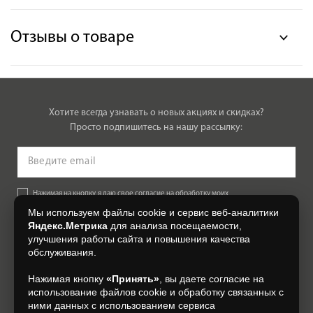
Отзывы о товаре
Хотите всегда узнавать о новых акциях и скидках?
Просто подпишитесь на нашу рассылку:
Нажимая на кнопку, я даю свое согласие на обработку моих
персональных данных, на условиях и для целей, определенных в
Мы используем файлы cookie и сервис веб-аналитики
Согласии на обработку персональных данных
.
Яндекс.Метрика
для анализа посещаемости,
улучшения работы сайта и повышения качества
Подписаться
обслуживания.
Нажимая кнопку
«Принять»
, вы даете согласие на
+7 (4832) 300-007
использование файлов cookie и обработку связанных с
ними данных с использованием сервиса