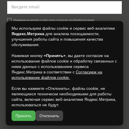
Нажимая на кнопку, я даю свое согласие на обработку моих
персональных данных, на условиях и для целей, определенных в
Мы используем файлы cookie и сервис веб-аналитики
Согласии на обработку персональных данных
.
Яндекс.Метрика
для анализа посещаемости,
улучшения работы сайта и повышения качества
Подписаться
обслуживания.
Нажимая кнопку
«Принять»
, вы даете согласие на
+7 (4832) 300-007
использование файлов cookie и обработку связанных с
ними данных с использованием сервиса
Яндекс.Метрика в соответствии с
Согласием на
использование файлов cookie
.
Если вы нажмете «Отклонить», файлы cookie, не
являющиеся технически необходимыми для работы
сайта, включая сервис веб-аналитики Яндекс.Метрика,
использоваться не будут.
Принять
Отклонить
Разработка и продвижение —
espirestudio.ru