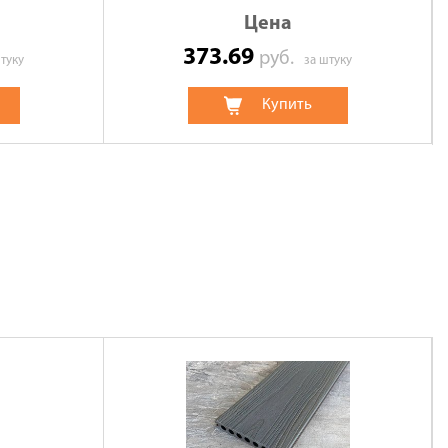
Цена
373.69
руб.
туку
за штуку
Купить