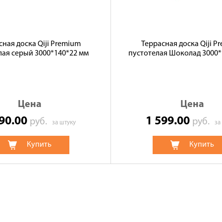
сная доска Qiji Premium
Террасная доска Qiji P
лая серый 3000*140*22 мм
пустотелая Шоколад 3000*
Цена
Цена
690.00
1 599.00
руб.
руб.
за штуку
за
Купить
Купить