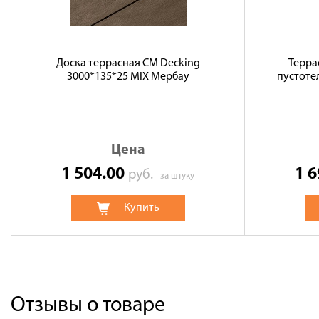
Доска террасная CM Decking
Терра
3000*135*25 MIX Мербау
пустоте
Цена
1 504.00
1 
руб.
за штуку
Купить
Отзывы о товаре