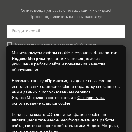
Хотите всегда узнавать о новых акциях и скидках?
Просто подпишитесь на нашу рассылку:
Нажимая на кнопку, я даю свое согласие на обработку моих
персональных данных, на условиях и для целей, определенных в
Мы используем файлы cookie и сервис веб-аналитики
Согласии на обработку персональных данных
.
Яндекс.Метрика
для анализа посещаемости,
улучшения работы сайта и повышения качества
Подписаться
обслуживания.
Нажимая кнопку
«Принять»
, вы даете согласие на
+7 (4832) 300-007
использование файлов cookie и обработку связанных с
ними данных с использованием сервиса
Яндекс.Метрика в соответствии с
Согласием на
использование файлов cookie
.
Если вы нажмете «Отклонить», файлы cookie, не
являющиеся технически необходимыми для работы
сайта, включая сервис веб-аналитики Яндекс.Метрика,
использоваться не будут.