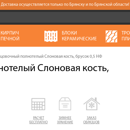
Доставка осуществляется только по Брянску и по Брянской области!
КИРПИЧ
БЛОКИ
ТР
ПЕЧНОЙ
КЕРАМИЧЕСКИЕ
ПЛ
цовочный полнотелый Слоновая кость, брусок 0,5 НФ
отелый Слоновая кость,
РАСЧЕТ
ЗИМНЕЕ
ЗАКАЗ
БЕСПЛАТНО
ХРАНЕНИЕ
ОБРАЗЦОВ