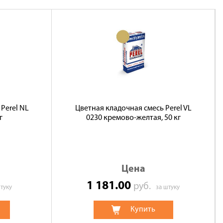
Perel NL
Цветная кладочная смесь Perel VL
г
0230 кремово-желтая, 50 кг
Цена
1 181.00
руб.
туку
за штуку
Купить