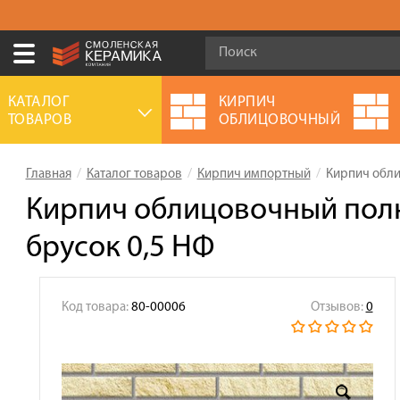
Ваш город:
Брянск
КАТАЛОГ
КИРПИЧ
ТОВАРОВ
ОБЛИЦОВОЧНЫЙ
+7 (4832) 300-007
Выберите ваш город:
Главная
Каталог товаров
Кирпич импортный
Кирпич обли
0 товаров
на сумму
0.00
руб.
Смоленск
Брянск
Москва
Кирпич облицовочный полн
Акции
брусок 0,5 НФ
О компании
Калькулятор
Код товара:
80-00006
Отзывов:
0
Сервис
Оплата
Доставка