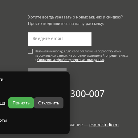
Хотите всегда узнавать о новых акциях и скидках?
Просто подпишитесь на нашу рассылку:
Нажимая на кнопку, я даю свое согласие на обработку моих
персональных данных, на условиях и для целей, определенных
в
Согласии на обработку персональных данных
.
Подписаться
и,
+7 (4832) 300-007
 на
Принять
Отклонить
оты
Разработка и продвижение —
espirestudio.ru