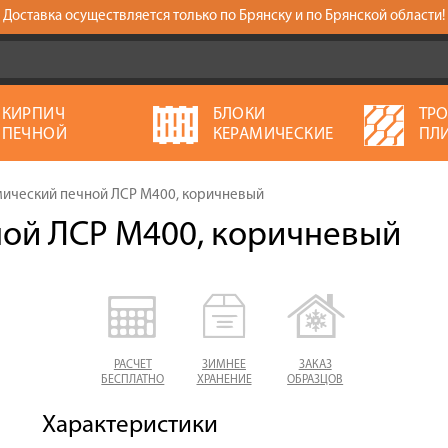
Доставка осуществляется только по Брянску и по Брянской области!
КИРПИЧ
БЛОКИ
ТР
ПЕЧНОЙ
КЕРАМИЧЕСКИЕ
ПЛ
ический печной ЛСР М400, коричневый
ой ЛСР М400, коричневый
РАСЧЕТ
ЗИМНЕЕ
ЗАКАЗ
БЕСПЛАТНО
ХРАНЕНИЕ
ОБРАЗЦОВ
Характеристики