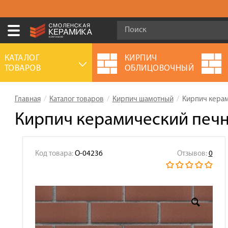
Ваш город:
Брянск
КАТАЛОГ
КИРПИЧ
ТОВАРОВ
ОБЛИЦОВОЧНЫЙ
+7 (4832) 300-007
Выберите ваш город:
Главная
Каталог товаров
Кирпич шамотный
Кирпич керам
0 товаров
на сумму
0.00
руб.
Смоленск
Брянск
Москва
Кирпич керамический печн
Акции
О компании
Код товара:
О-04236
Отзывов:
0
Калькулятор
Сервис
Оплата
Доставка