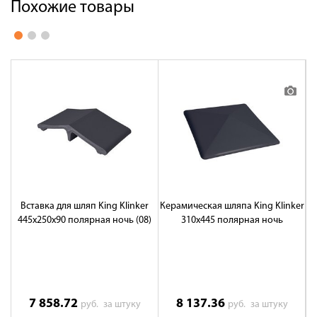
Похожие товары
Вставка для шляп King Klinker
Керамическая шляпа King Klinker
Ке
445x250x90 полярная ночь (08)
310х445 полярная ночь
7 858.72
8 137.36
руб.
за штуку
руб.
за штуку