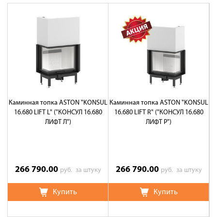
Каминная топка ASTON "KONSUL
Каминная топка ASTON "KONSUL
К
16.680 LIFT L" ("КОНСУЛ 16.680
16.680 LIFT R" ("КОНСУЛ 16.680
ЛИФТ Л")
ЛИФТ Р")
266 790.00
266 790.00
руб.
за штуку
руб.
за штуку
Купить
Купить