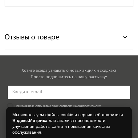
Отзывы о товаре
Хотите всегда узнавать о новых акциях и скидках?
Просто подпишитесь на нашу рассылку:
Нажимая на кнопку, я даю свое согласие на обработку моих
персональных данных, на условиях и для целей, определенных в
Мы используем файлы cookie и сервис веб-аналитики
Согласии на обработку персональных данных
.
Яндекс.Метрика
для анализа посещаемости,
улучшения работы сайта и повышения качества
Подписаться
обслуживания.