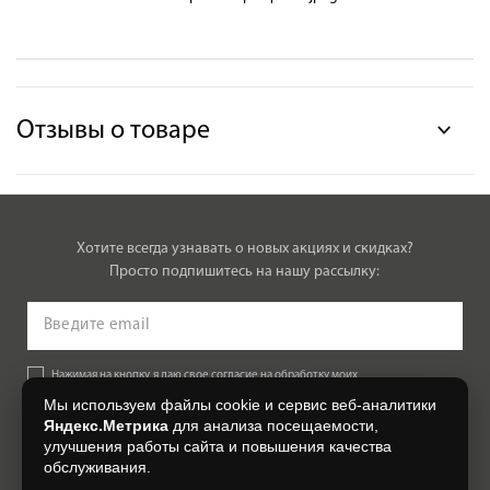
Отзывы о товаре
Хотите всегда узнавать о новых акциях и скидках?
Просто подпишитесь на нашу рассылку:
Нажимая на кнопку, я даю свое согласие на обработку моих
персональных данных, на условиях и для целей, определенных в
Мы используем файлы cookie и сервис веб-аналитики
Согласии на обработку персональных данных
.
Яндекс.Метрика
для анализа посещаемости,
улучшения работы сайта и повышения качества
Подписаться
обслуживания.