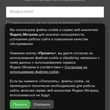
Нажимая на кнопку, я даю свое согласие на обработку моих
персональных данных, на условиях и для целей, определенных в
Мы используем файлы cookie и сервис веб-аналитики
Согласии на обработку персональных данных
.
Яндекс.Метрика
для анализа посещаемости,
улучшения работы сайта и повышения качества
Подписаться
обслуживания.
Нажимая кнопку
«Принять»
, вы даете согласие на
+7 (4832) 300-007
использование файлов cookie и обработку связанных с
ними данных с использованием сервиса
Яндекс.Метрика в соответствии с
Согласием на
использование файлов cookie
.
Если вы нажмете «Отклонить», файлы cookie, не
являющиеся технически необходимыми для работы
сайта, включая сервис веб-аналитики Яндекс.Метрика,
использоваться не будут.
Принять
Отклонить
Разработка и продвижение —
espirestudio.ru