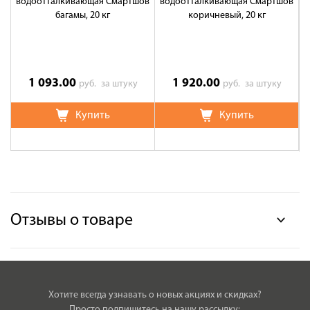
водоотталкивающая Смартшов
водоотталкивающая Смартшов
багамы, 20 кг
коричневый, 20 кг
1 093.00
1 920.00
руб.
за штуку
руб.
за штуку
Купить
Купить
Отзывы о товаре
Хотите всегда узнавать о новых акциях и скидках?
Просто подпишитесь на нашу рассылку: