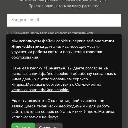
Хотите всегда узнавать о новых акциях и скидках?
Просто подпишитесь на нашу рассылку:
Нажимая на кнопку, я даю свое согласие на обработку моих
персональных данных, на условиях и для целей, определенных в
Мы используем файлы cookie и сервис веб-аналитики
Согласии на обработку персональных данных
.
Яндекс.Метрика
для анализа посещаемости,
улучшения работы сайта и повышения качества
Подписаться
обслуживания.
Нажимая кнопку
«Принять»
, вы даете согласие на
+7 (4832) 300-007
использование файлов cookie и обработку связанных с
ними данных с использованием сервиса
Яндекс.Метрика в соответствии с
Согласием на
использование файлов cookie
.
Если вы нажмете «Отклонить», файлы cookie, не
являющиеся технически необходимыми для работы
сайта, включая сервис веб-аналитики Яндекс.Метрика,
использоваться не будут.
Принять
Отклонить