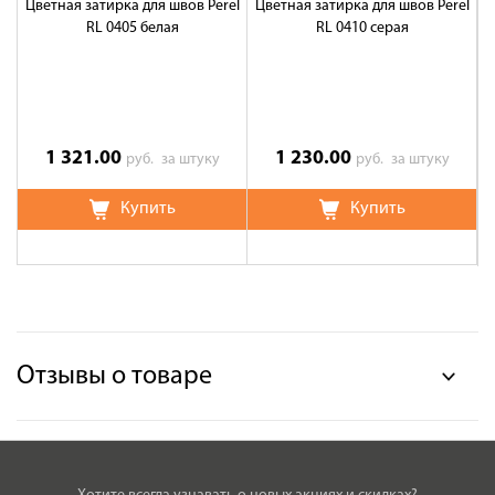
Цветная затирка для швов Perel
Цветная затирка для швов Perel
Ц
RL 0405 белая
RL 0410 серая
1 321.00
1 230.00
руб.
за штуку
руб.
за штуку
Купить
Купить
Отзывы о товаре