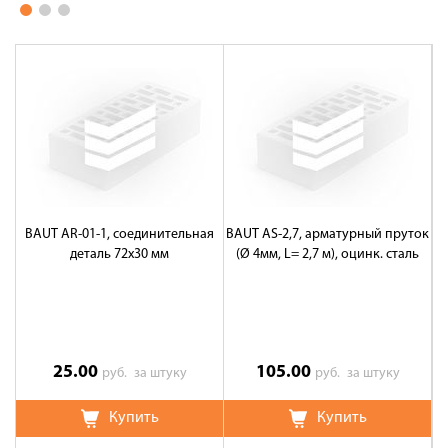
BAUT AR-01-1, соединительная
BAUT AS-2,7, арматурный пруток
деталь 72х30 мм
(Ø 4мм, L= 2,7 м), оцинк. сталь
ш
25.00
105.00
руб.
за штуку
руб.
за штуку
Купить
Купить