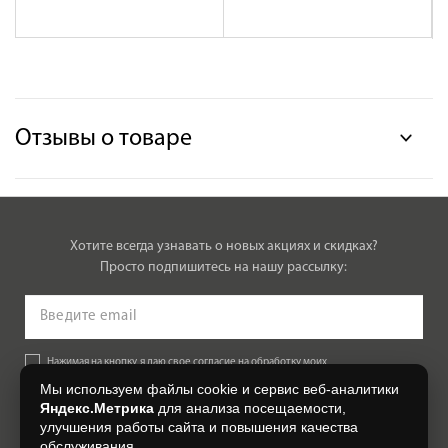
Отзывы о товаре
Хотите всегда узнавать о новых акциях и скидках?
Просто подпишитесь на нашу рассылку:
Нажимая на кнопку, я даю свое согласие на обработку моих
персональных данных, на условиях и для целей, определенных в
Мы используем файлы cookie и сервис веб-аналитики
Согласии на обработку персональных данных
.
Яндекс.Метрика
для анализа посещаемости,
улучшения работы сайта и повышения качества
Подписаться
обслуживания.