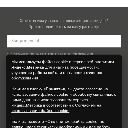
Хотите всегда узнавать о новых акциях и скидках?
Просто подпишитесь на нашу рассылку:
Нажимая на кнопку, я даю свое согласие на обработку моих
персональных данных, на условиях и для целей, определенных в
Мы используем файлы cookie и сервис веб-аналитики
Согласии на обработку персональных данных
.
Яндекс.Метрика
для анализа посещаемости,
улучшения работы сайта и повышения качества
Подписаться
обслуживания.
Нажимая кнопку
«Принять»
, вы даете согласие на
+7 (4832) 300-007
использование файлов cookie и обработку связанных с
ними данных с использованием сервиса
Яндекс.Метрика в соответствии с
Согласием на
использование файлов cookie
.
Если вы нажмете «Отклонить», файлы cookie, не
являющиеся технически необходимыми для работы