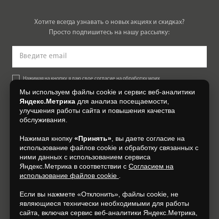
Хотите всегда узнавать о новых акциях и скидках?
Просто подпишитесь на нашу рассылку:
Нажимая на кнопку, я даю свое согласие на обработку моих
персональных данных, на условиях и для целей, определенных в
Мы используем файлы cookie и сервис веб-аналитики
Согласии на обработку персональных данных
.
Яндекс.Метрика
для анализа посещаемости,
улучшения работы сайта и повышения качества
Подписаться
обслуживания.
Нажимая кнопку
«Принять»
, вы даете согласие на
+7 (4832) 300-007
использование файлов cookie и обработку связанных с
ними данных с использованием сервиса
Яндекс.Метрика в соответствии с
Согласием на
использование файлов cookie
.
Если вы нажмете «Отклонить», файлы cookie, не
являющиеся технически необходимыми для работы
сайта, включая сервис веб-аналитики Яндекс.Метрика,